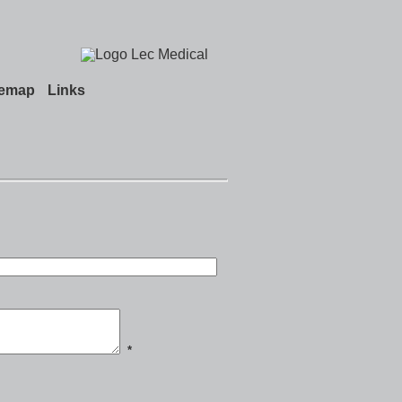
temap
Links
*