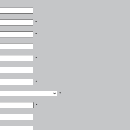
*
*
*
*
*
*