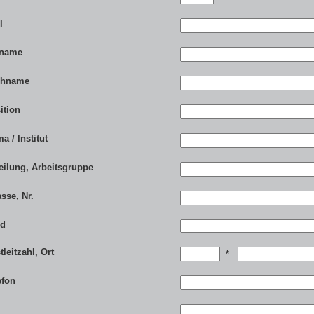
l
rname
chname
ition
a / Institut
eilung, Arbeitsgruppe
asse, Nr.
nd
tleitzahl, Ort
*
efon