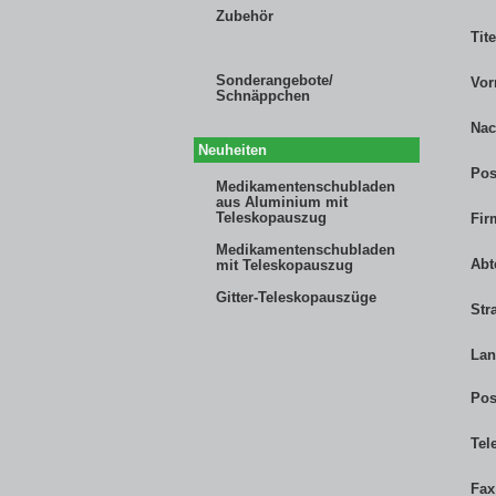
Zubehör
Tite
Sonderangebote/
Vo
Schnäppchen
Na
Neuheiten
Pos
Medikamentenschubladen
aus Aluminium mit
Teleskopauszug
Firm
Medikamentenschubladen
Abt
mit Teleskopauszug
Gitter-Teleskopauszüge
Str
La
Pos
Tel
Fax