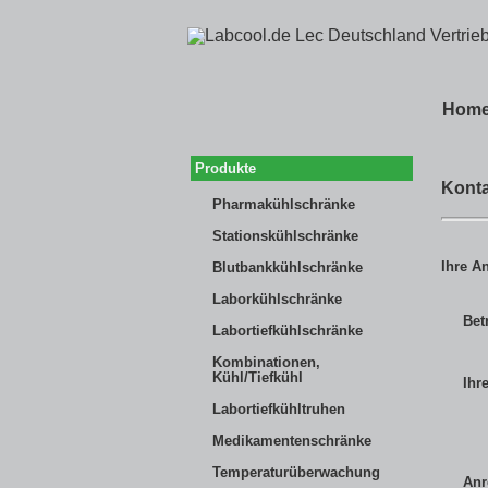
Hom
Produkte
Konta
Pharmakühlschränke
Stationskühlschränke
Ihre A
Blutbankkühlschränke
Laborkühlschränke
Betr
Labortiefkühlschränke
Kombinationen,
Kühl/Tiefkühl
Ihr
Labortiefkühltruhen
Medikamentenschränke
Temperaturüberwachung
Anr